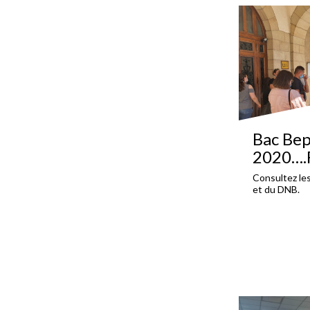
Bac Be
2020….F
Consultez les
et du DNB.