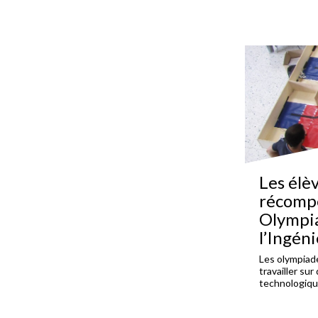
Les élè
récomp
Olympia
l’Ingén
Les olympiade
travailler su
technologique