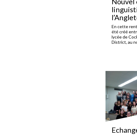
Nouvel
linguis
l’Angle
En cette ren
été créé entr
lycée de Coc
District, au 
Echange