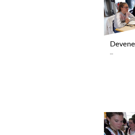
Devenez
…