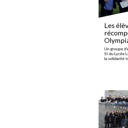
Les élè
récomp
Olympi
Un groupe d’é
SI du Lycée L
la solidarité