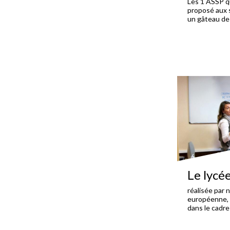
Les 1 ASSP qu
proposé aux s
un gâteau des
Le lycé
réalisée par 
européenne, C
dans le cad