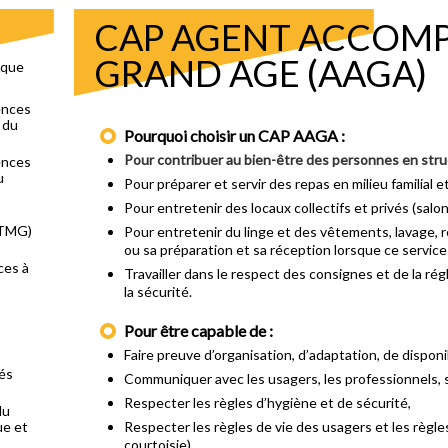
CAP AGENT ACCOM
GRAND AGE (AAGA)
ique
ences
 du
Pourquoi choisir un CAP AAGA :
Pour contribuer au bien-être
des personnes en struc
ences
u
Pour préparer et servir des repas en milieu familial et 
Pour entretenir des locaux collectifs et privés (salo
STMG)
Pour entretenir du linge et des vêtements, lavage,
ou sa préparation et sa réception lorsque ce service 
ces à
Travailler dans le respect des consignes et de la rég
la sécurité.
Pour être capable de :
Faire preuve d’organisation, d’adaptation, de disponib
tés
Communiquer avec les usagers, les professionnels, 
Respecter les règles d’hygiène et de sécurité,
du
ue et
Respecter les règles de vie des usagers et les règles
courtoisie),