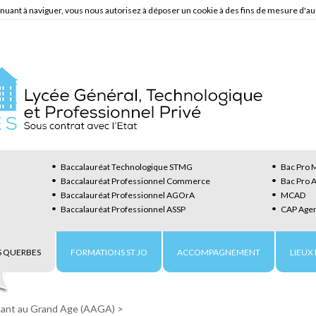
ntinuant à naviguer, vous nous autorisez à déposer un cookie à des fins de mesure d'a
Baccalauréat Technologique STMG
Bac Pro M
Baccalauréat Professionnel Commerce
Bac Pro 
Baccalauréat Professionnel AGOrA
MCAD
Baccalauréat Professionnel ASSP
CAP Agen
 QUERBES
FORMATIONS ST JO
ACCOMPAGNEMENT
LIEUX 
ant au Grand Age (AAGA)
>