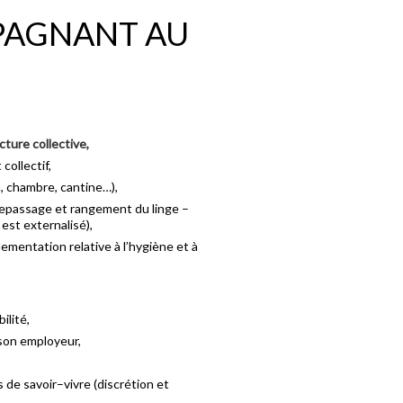
PAGNANT AU
ture collective,
collectif,
n, chambre, cantine…),
 repassage et rangement du linge –
est externalisé),
lementation relative à l’hygiène et à
ilité,
son employeur,
 de savoir–vivre (discrétion et