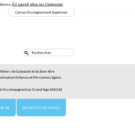
En savoir plus ou s'opposer
udience.
.
Carnus Enseignement Supérieur
étiers de la beauté et du bien être
Animation Enfance et Personnes âgées
t Accompagnant au Grand Age (AAGA)
DE VIE
PROJETS ET ACTIVITÉS