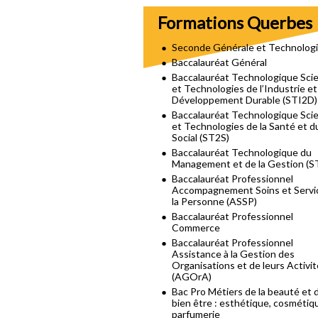
Formations Querbes
Seconde Générale et Technolog
Baccalauréat Général
Baccalauréat Technologique Sci
et Technologies de l’Industrie et
Développement Durable (STI2D)
Baccalauréat Technologique Sci
et Technologies de la Santé et d
Social (ST2S)
Baccalauréat Technologique du
Management et de la Gestion (
Baccalauréat Professionnel
Accompagnement Soins et Servi
la Personne (ASSP)
Baccalauréat Professionnel
Commerce
Baccalauréat Professionnel
Assistance à la Gestion des
Organisations et de leurs Activi
(AGOrA)
Bac Pro Métiers de la beauté et 
bien être : esthétique, cosmétiq
parfumerie