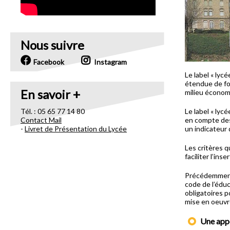
Nous suivre
Facebook
Instagram
Le label « lyc
étendue de for
En savoir +
milieu économi
Tél. : 05 65 77 14 80
Le label « lyc
Contact Mail
en compte des
-
Livret de Présentation du Lycée
un indicateur 
Les critères q
faciliter l’ins
Précédemment d
code de l’éduc
obligatoires p
mise en oeuv
Une appe