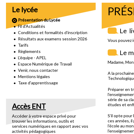
PRÉS
Le lycée
Présentation du Lycée
Fil d'Actualités
Le l
Conditions et formalités d’inscription
Résultats aux examens session 2026
Vous pouvez i
Tarifs
Le m
Règlements
L'équipe - APEL
Madame, Mons
Espace Numérique de Travail
Venir, nous contacter
A la prochaine
Mentions légales
Technologique
Taxe d'apprentissage
Préparer en tr
l’enseignement
série de sa cl
Accès ENT
études et enfi
S’il opte pour
Accéder à votre espace privé pour
ces années, i
trouver les informations, outils et
l’école au mon
services numériques en rapport avec vos
l’enseignemen
activités pédagogiques