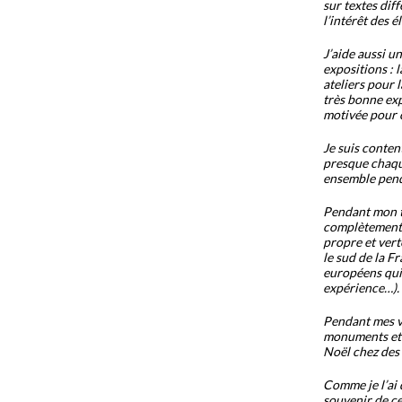
sur textes diff
l’intérêt des é
J’aide aussi u
expositions : 
ateliers pour 
très bonne exp
motivée pour c
Je suis conten
presque chaque
ensemble penda
Pendant mon t
complètement d
propre et verte
le sud de la F
européens qui 
expérience…).
Pendant mes vac
monuments et m
Noël chez des 
Comme je l’ai 
souvenir de ces