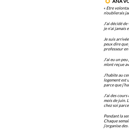
ANA V
«
Etre volonta
n’oublierais j
J’ai décidé de 
je n’ai jamais
Je suis arrivée
peux dire que 
professeur en C
J’ai eu un peu
m’ont reçue av
J’habite au ce
logement est u
parce que j’ha
J’ai des cours
mois de juin. 
chez soi parce 
Pendant la sem
Chaque semaine
j’organise des