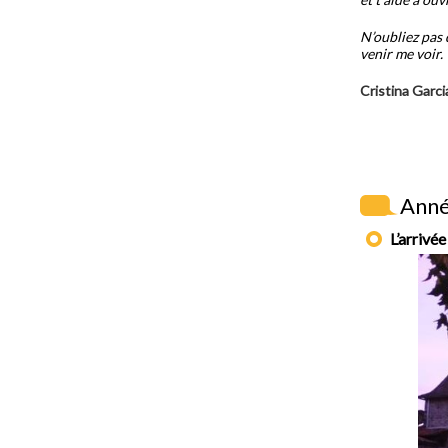
N’oubliez pas q
venir me voir.
Cristina Garc
Anné
L’arrivé