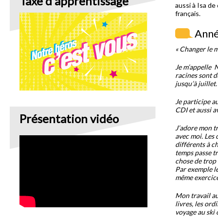
Taxe d'apprentissage
aussi à Isa de
français.
Anné
« Changer le m
Je m’appelle N
racines sont d
jusqu’à juillet.
Je participe a
CDI et aussi a
Présentation vidéo
J’adore mon tr
avec moi. Les 
différents à c
temps passe trè
chose de trop 
Par exemple le
même exercice
Mon travail au 
livres, les ord
voyage au ski