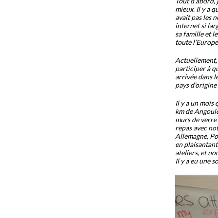
Tout d’abord, 
mieux. Il y a q
avait pas les 
internet si la
sa famille et 
toute l’Europe
Actuellement, 
participer à q
arrivée dans l
pays d’origine 
Il y a un mois
km de Angoulê
murs de verre 
repas avec not
Allemagne, Po
en plaisantant
ateliers, et n
Il y a eu une 