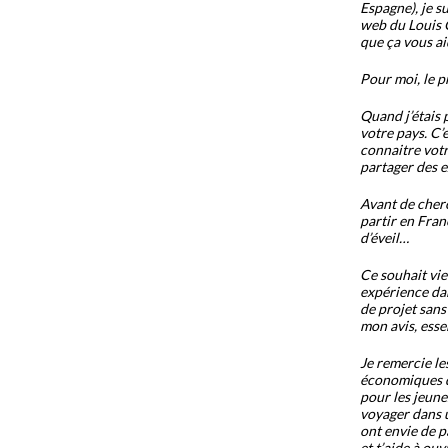
Espagne), je su
web du Louis Q
que ça vous ai
Pour moi, le pr
Quand j’étais p
votre pays. C’
connaitre votr
partager des e
Avant de cherch
partir en Franc
d’éveil…
Ce souhait vie
expérience dan
de projet sans
mon avis, essen
Je remercie le
économiques qu
pour les jeune
voyager dans u
ont envie de p
et t’aide à ouv