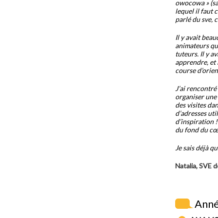
owocowa » (sal
lequel il faut
parlé du sve, 
Il y avait bea
animateurs qui
tuteurs. Il y a
apprendre, et
course d’orien
J’ai rencontré
organiser une 
des visites da
d’adresses uti
d’inspiration !
du fond du cœ
Je sais déjà q
Natalia, SVE 
Anné