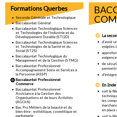
BACC
Formations Querbes
COM
Seconde Générale et Technologique
Baccalauréat Général
Baccalauréat Technologique Sciences
et Technologies de l’Industrie et du
La secon
Développement Durable (STI2D)
d’avoir u
Baccalauréat Technologique Sciences
et Technologies de la Santé et du
exigées d
Social (ST2S)
approfond
Baccalauréat Technologique du
exigences
Management et de la Gestion (STMG)
de sécuri
Baccalauréat Professionnel
permettr
Accompagnement Soins et Services à
la Personne (ASSP)
d’intégre
Baccalauréat Professionnel
Commerce
En 2nde l
Baccalauréat Professionnel
soit la f
Assistance à la Gestion des
techniqu
Organisations et de leurs Activités
les comp
(AGOrA)
marchand
Bac Pro Métiers de la beauté et du
en place 
bien être : esthétique, cosmétique et
parfumerie
soit la f