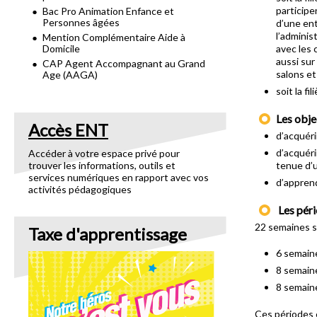
participe
Bac Pro Animation Enfance et
Personnes âgées
d’une ent
l’adminis
Mention Complémentaire Aide à
Domicile
avec les 
aussi sur
CAP Agent Accompagnant au Grand
salons et
Age (AAGA)
soit la f
Les obje
Accès ENT
d’acquéri
d’acquér
Accéder à votre espace privé pour
trouver les informations, outils et
tenue d’u
services numériques en rapport avec vos
d’appren
activités pédagogiques
Les péri
22 semaines su
Taxe d'apprentissage
6 semain
8 semain
8 semain
Ces périodes 