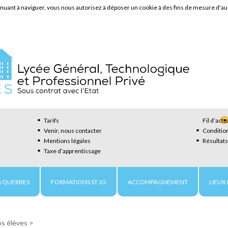
ntinuant à naviguer, vous nous autorisez à déposer un cookie à des fins de mesure d'a
Tarifs
Fil d’actu
Venir, nous contacter
Condition
Mentions légales
Résultat
Taxe d’apprentissage
 QUERBES
FORMATIONS ST JO
ACCOMPAGNEMENT
LIEUX 
os élèves
>