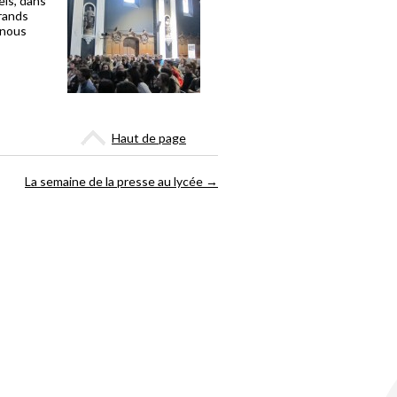
els, dans
grands
 nous
Haut de page
La semaine de la presse au lycée
→