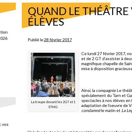
QUAND LE THÉÂTRE 
ÉLÈVES
ption
2026
Publié le
28 février 2017
Ce lundi 27 février 2017, n
et de 2 GT d’assister à deu
magnifique chapelle de Sai
mise à disposition gracieus
Ainsi, la compagnie Le théâ
spécialement du Tarn et Gar
spectacles à nos élèves en 
La troupe devant les 2GT et 1
adaptation de l’oeuvre de 
STMG
condamné
le matin et
La Le
c vos